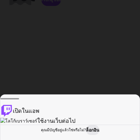
เปิดในแอพ
ใช้งานเว็บต่อไป
ล็อกอิน
คุณมีบัญชีอยู่แล้วใช่หรือไม่?
หน้าแรก
เรียกดู
กิจกรรม
โปรไฟล์