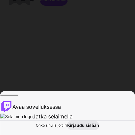
Avaa sovelluksessa
Jatka selaimella
Kirjaudu sisään
Onko sinulla jo tili?
Koti
Selaa
Toiminta
Profiili