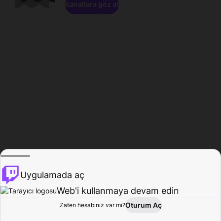
Kanallara göz at
Uygulamada aç
Web'i kullanmaya devam edin
Oturum Aç
Zaten hesabınız var mı?
Ana Sayfa
Gözat
Aktivite
Profil