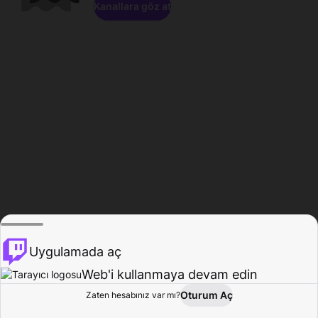
Kanallara göz at
Uygulamada aç
Web'i kullanmaya devam edin
Oturum Aç
Zaten hesabınız var mı?
Ana Sayfa
Gözat
Aktivite
Profil