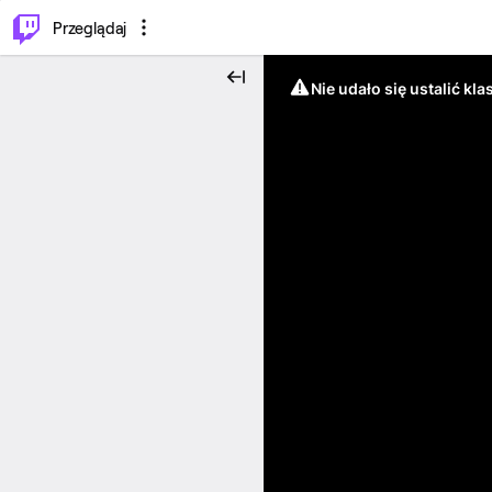
…
⌥
P
Przeglądaj
Nie udało się ustalić klas