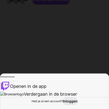
Openen in de app
Verdergaan in de browser
Inloggen
Heb je al een account?
Startpagina
Bladeren
Activiteiten
Profiel