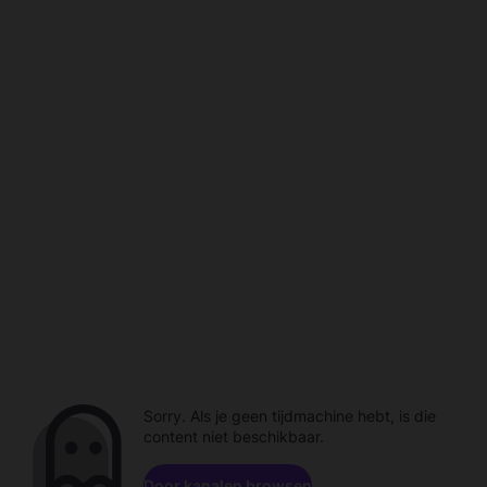
Sorry. Als je geen tijdmachine hebt, is die
content niet beschikbaar.
Door kanalen browsen