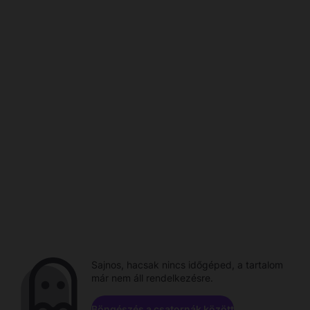
Sajnos, hacsak nincs időgéped, a tartalom
már nem áll rendelkezésre.
Böngészés a csatornák között