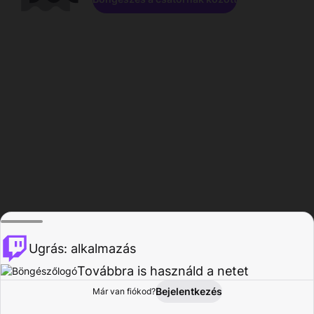
Ugrás: alkalmazás
Továbbra is használd a netet
Bejelentkezés
Már van fiókod?
Főoldal
Böngészés
Tevékenység
Profil