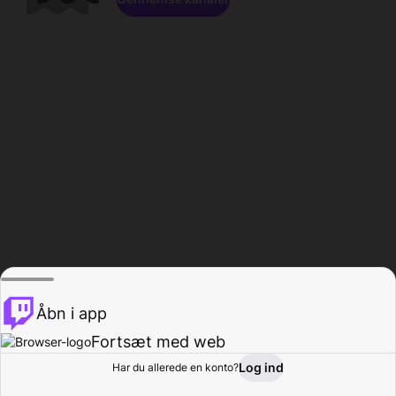
Åbn i app
Fortsæt med web
Log ind
Har du allerede en konto?
Hjem
Gennemse
Aktivitet
Profil