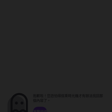
抱歉啦！您恐怕得搭乘時光機才有辦法找回那
個內容了。
瀏覽頻道