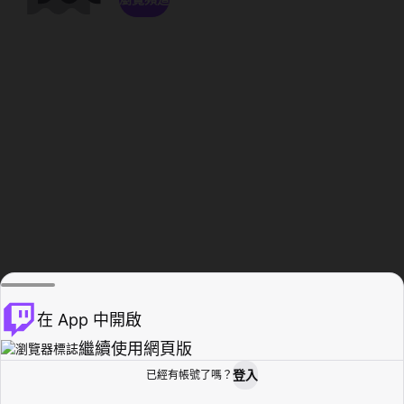
在 App 中開啟
繼續使用網頁版
登入
已經有帳號了嗎？
創作者基地
瀏覽
活動紀錄
個人檔案