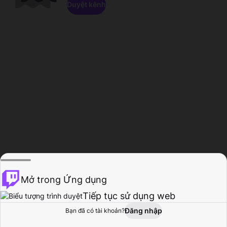
Duyệt kênh
Mở trong Ứng dụng
Tiếp tục sử dụng web
Đăng nhập
Bạn đã có tài khoản?
Trang chủ
Duyệt
Hoạt động
Hồ sơ