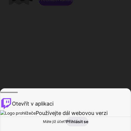
Otevřít v aplikaci
Používejte dál webovou verzi
Přihlásit se
Máte již účet?
Domů
Procházet
Aktivita
Profil