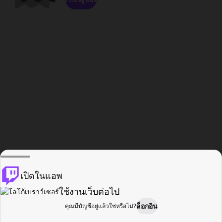
เปิดในแอพ
ใช้งานเว็บต่อไป
ล็อกอิน
คุณมีบัญชีอยู่แล้วใช่หรือไม่?
หน้าแรก
เรียกดู
กิจกรรม
โปรไฟล์