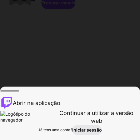
Procurar canais
Abrir na aplicação
Continuar a utilizar a versão
web
Iniciar sessão
Já tens uma conta?
Página inicial
Procurar
Atividade
Perfil