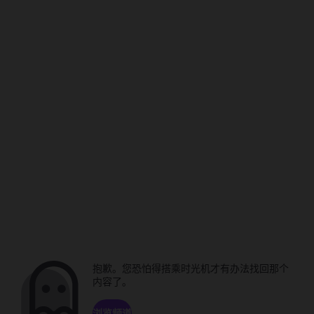
抱歉。您恐怕得搭乘时光机才有办法找回那个
内容了。
浏览频道