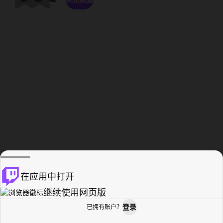
在应用中打开
继续使用网页版
登录
已拥有账户？
主页
浏览
活动纪录
个人资料