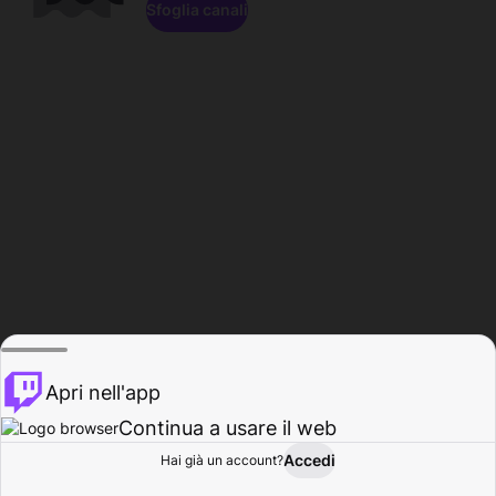
Sfoglia canali
Apri nell'app
Continua a usare il web
Accedi
Hai già un account?
Base
Sfoglia
Attività
Profilo