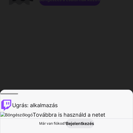
Ugrás: alkalmazás
Továbbra is használd a netet
Bejelentkezés
Már van fiókod?
Főoldal
Böngészés
Tevékenység
Profil