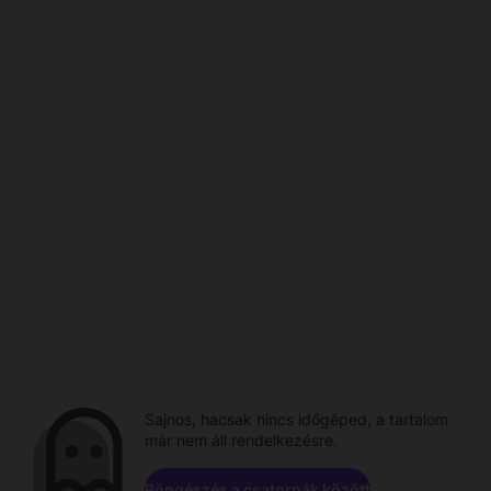
Sajnos, hacsak nincs időgéped, a tartalom
már nem áll rendelkezésre.
Böngészés a csatornák között