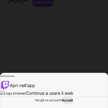
Sfoglia canali
Apri nell'app
Continua a usare il web
Accedi
Hai già un account?
Base
Sfoglia
Attività
Profilo