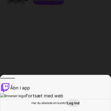
Åbn i app
Fortsæt med web
Log ind
Har du allerede en konto?
Hjem
Gennemse
Aktivitet
Profil