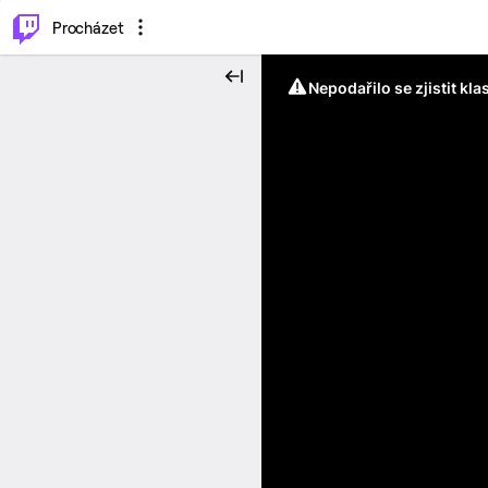
..
⌥
P
Procházet
Nepodařilo se zjistit kla