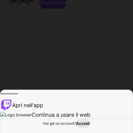
Sfoglia canali
Apri nell'app
Continua a usare il web
Accedi
Hai già un account?
Base
Sfoglia
Attività
Profilo