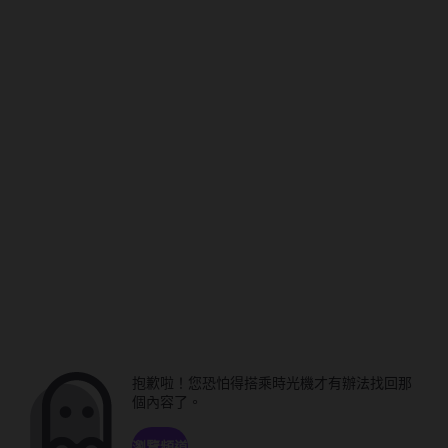
抱歉啦！您恐怕得搭乘時光機才有辦法找回那
個內容了。
瀏覽頻道