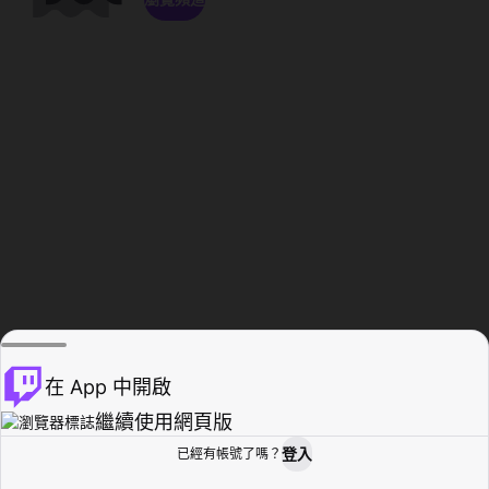
在 App 中開啟
繼續使用網頁版
登入
已經有帳號了嗎？
創作者基地
瀏覽
活動紀錄
個人檔案