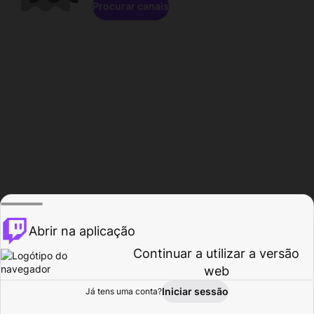
Procurar canais
Abrir na aplicação
Continuar a utilizar a versão
web
Iniciar sessão
Já tens uma conta?
Página inicial
Procurar
Atividade
Perfil