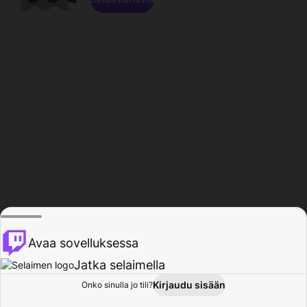
Avaa sovelluksessa
Jatka selaimella
Kirjaudu sisään
Onko sinulla jo tili?
Koti
Selaa
Toiminta
Profiili