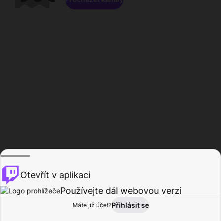
Otevřít v aplikaci
Používejte dál webovou verzi
Přihlásit se
Máte již účet?
Domů
Procházet
Aktivita
Profil