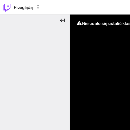
…
⌥
P
Przeglądaj
Nie udało się ustalić klas