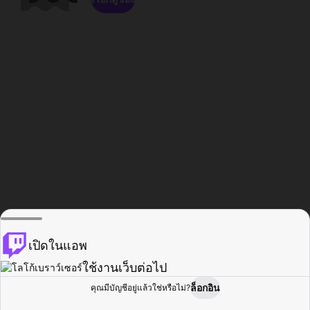
เปิดในแอพ
ใช้งานเว็บต่อไป
ล็อกอิน
คุณมีบัญชีอยู่แล้วใช่หรือไม่?
หน้าแรก
เรียกดู
กิจกรรม
โปรไฟล์