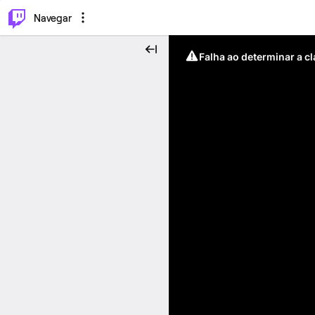
⌥
P
Navegar
Falha ao determinar a c