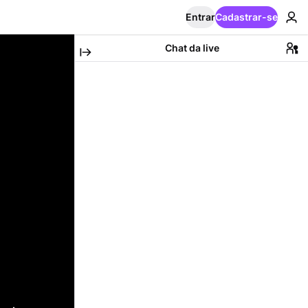
Entrar
Cadastrar-se
Chat da live