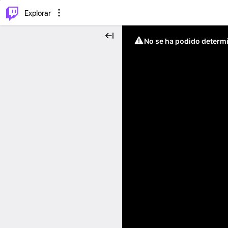
⌥
P
Explorar
No se ha podido determin