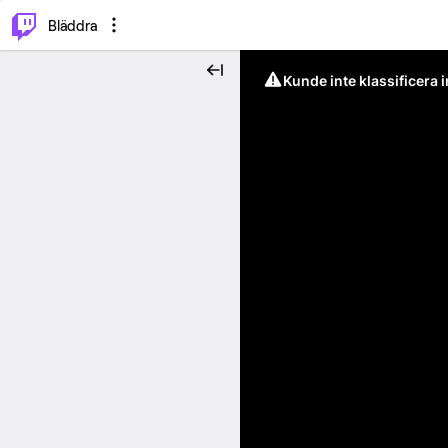
⌥
P
Bläddra
Kunde inte klassificera 