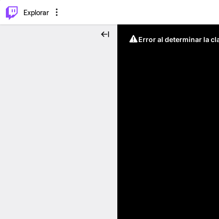
⌥
P
Explorar
Error al determinar la c