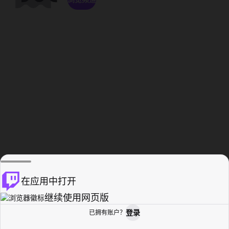
在应用中打开
继续使用网页版
登录
已拥有账户？
主页
浏览
活动纪录
个人资料