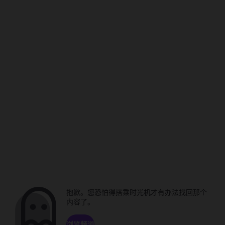
抱歉。您恐怕得搭乘时光机才有办法找回那个
内容了。
浏览频道