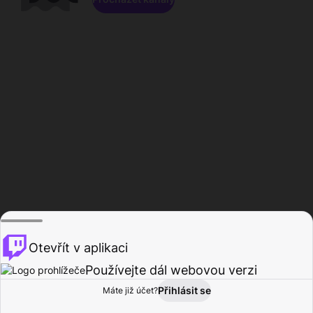
Otevřít v aplikaci
Používejte dál webovou verzi
Přihlásit se
Máte již účet?
Domů
Procházet
Aktivita
Profil