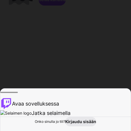
Avaa sovelluksessa
Jatka selaimella
Kirjaudu sisään
Onko sinulla jo tili?
Koti
Selaa
Toiminta
Profiili