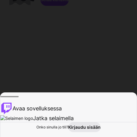
Avaa sovelluksessa
Jatka selaimella
Kirjaudu sisään
Onko sinulla jo tili?
Koti
Selaa
Toiminta
Profiili