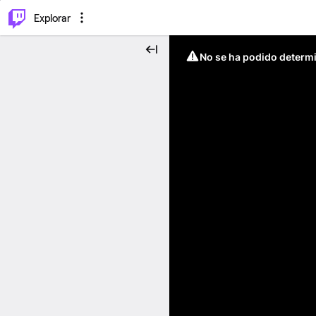
⌥
P
Explorar
No se ha podido determin