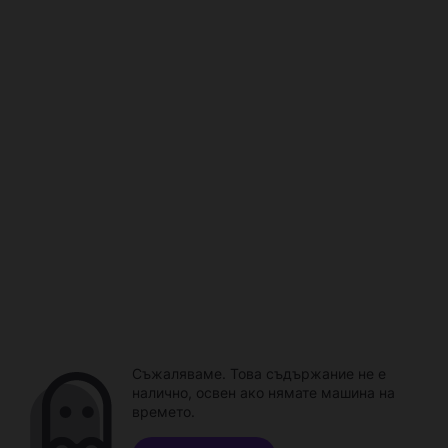
Съжаляваме. Това съдържание не е
налично, освен ако нямате машина на
времето.