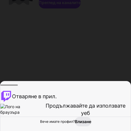
Преглед на каналите
Отваряне в прил.
Продължавайте да използвате
уеб
Влизане
Вече имате профил?
Начало
Преглед
Активност
Профил