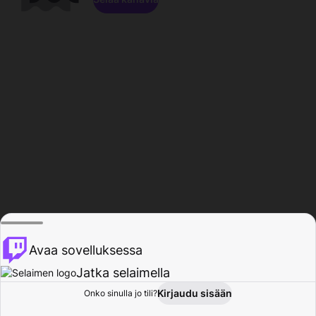
Avaa sovelluksessa
Jatka selaimella
Kirjaudu sisään
Onko sinulla jo tili?
Koti
Selaa
Toiminta
Profiili