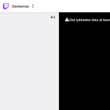
⌥
P
Gennemse
Det lykkedes ikke at be