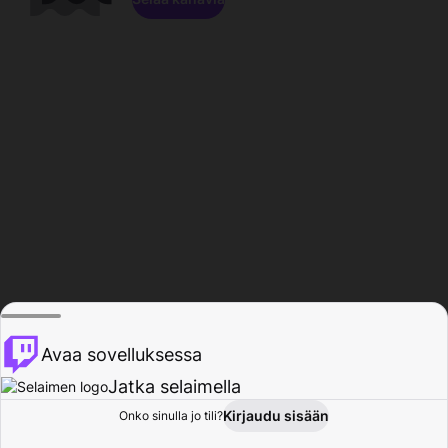
Avaa sovelluksessa
Jatka selaimella
Kirjaudu sisään
Onko sinulla jo tili?
Koti
Selaa
Toiminta
Profiili