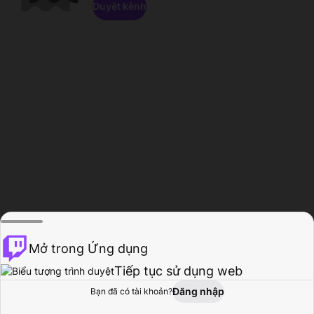
Duyệt kênh
Mở trong Ứng dụng
Tiếp tục sử dụng web
Đăng nhập
Bạn đã có tài khoản?
Trang chủ
Duyệt
Hoạt động
Hồ sơ