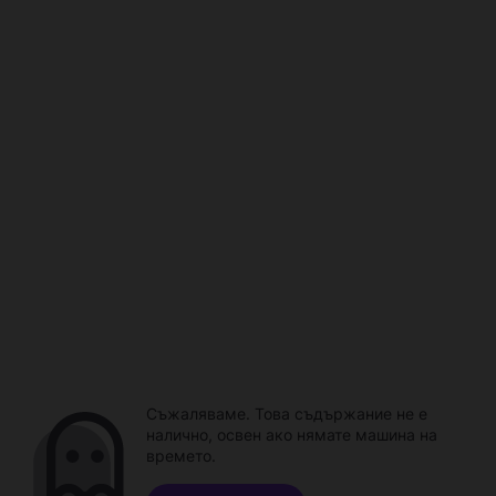
Съжаляваме. Това съдържание не е
налично, освен ако нямате машина на
времето.