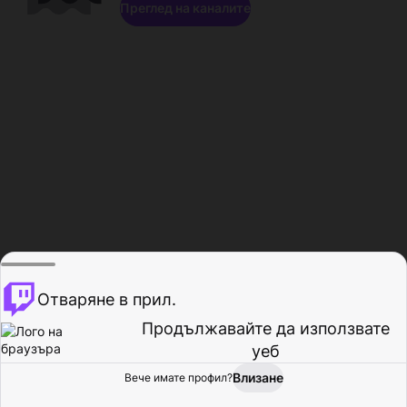
Преглед на каналите
Отваряне в прил.
Продължавайте да използвате
уеб
Влизане
Вече имате профил?
Начало
Преглед
Активност
Профил