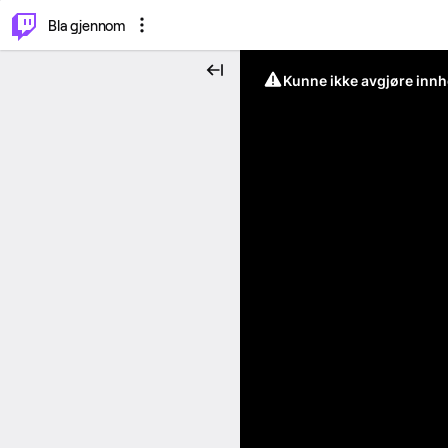
⌥
P
Bla gjennom
Kunne ikke avgjøre innh