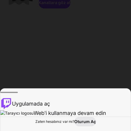
Kanallara göz at
Uygulamada aç
Web'i kullanmaya devam edin
Oturum Aç
Zaten hesabınız var mı?
Ana Sayfa
Gözat
Aktivite
Profil