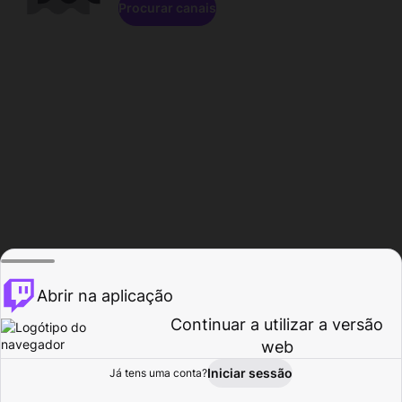
Procurar canais
Abrir na aplicação
Continuar a utilizar a versão
web
Iniciar sessão
Já tens uma conta?
Página inicial
Procurar
Atividade
Perfil