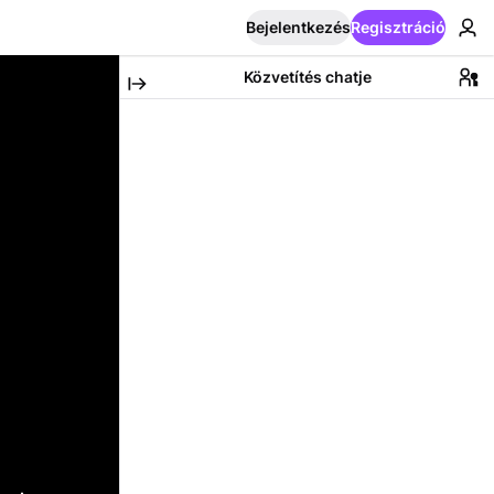
Bejelentkezés
Regisztráció
Közvetítés chatje