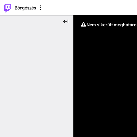
⌥
P
Böngészés
Nem sikerült meghatáro