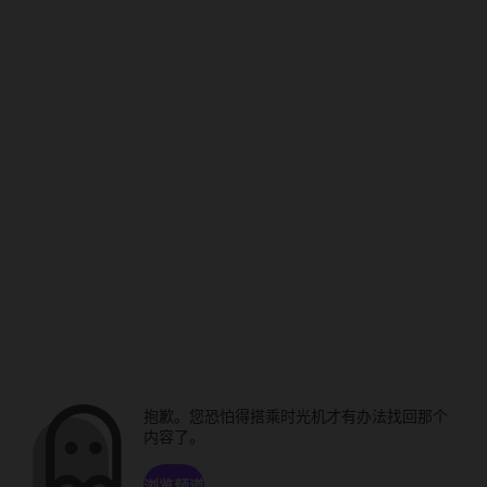
抱歉。您恐怕得搭乘时光机才有办法找回那个
内容了。
浏览频道