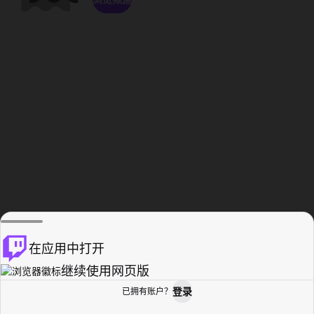
在应用中打开
继续使用网页版
登录
已拥有账户？
主页
浏览
活动纪录
个人资料