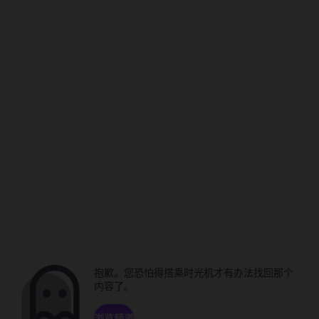
抱歉。您恐怕得搭乘时光机才有办法找回那个
内容了。
浏览频道