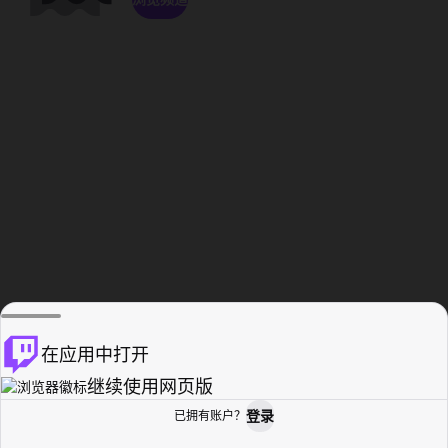
在应用中打开
继续使用网页版
登录
已拥有账户？
主页
浏览
活动纪录
个人资料