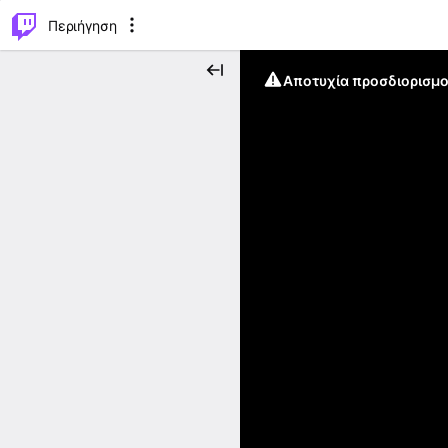
..
⌥
P
Περιήγηση
Αποτυχία προσδιορισμο