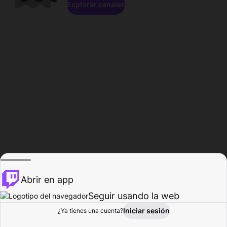
Explorar canales
Abrir en app
Seguir usando la web
Iniciar sesión
Página del
¿Ya tienes una cuenta?
Explorar
Actividad
Perfil
Creador