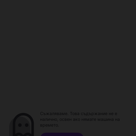
Съжаляваме. Това съдържание не е
налично, освен ако нямате машина на
времето.