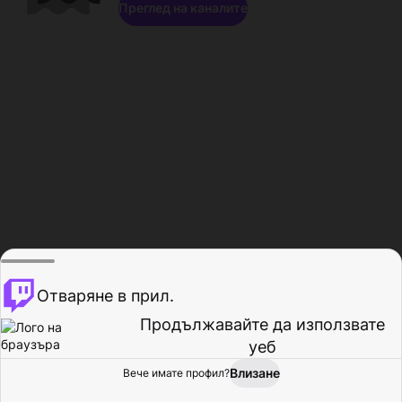
Преглед на каналите
Отваряне в прил.
Продължавайте да използвате
уеб
Влизане
Вече имате профил?
Начало
Преглед
Активност
Профил